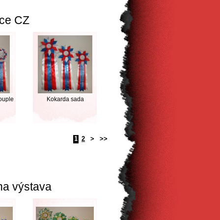
ice CZ
ouple
Kokarda sada
1
2
>
>>
na výstava