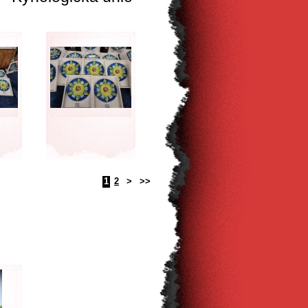
1
2
>
>>