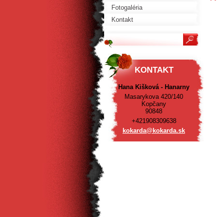
Fotogaléria
Kontakt
KONTAKT
Hana Kišková - Hanarny
Masarykova 420/140
Kopčany
90848
+421908309638
kokarda@
kokarda.
sk