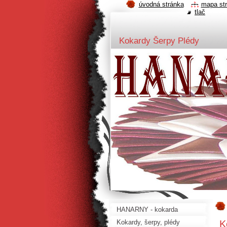
úvodná stránka
mapa st
tlač
Kokardy Šerpy Plédy
HANARNY - kokarda
K
Kokardy, šerpy, plédy