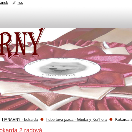
ránok
rss
HANARNY - kokarda
Hubertova jazda - Gbeľany Koňhora
Kokarda 2
okarda 2 radová