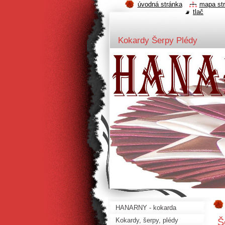
úvodná stránka
mapa st
tlač
Kokardy Šerpy Plédy
HANARNY - kokarda
Š
Kokardy, šerpy, plédy