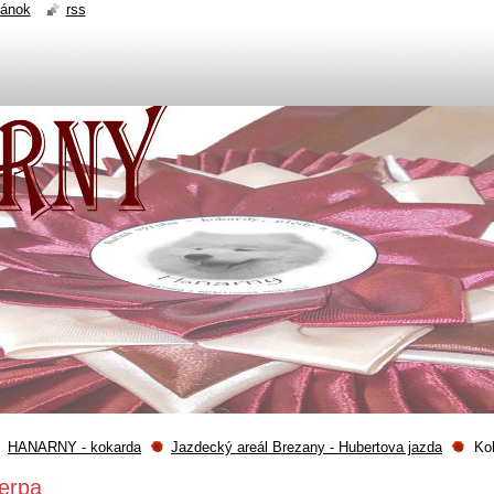
ránok
rss
HANARNY - kokarda
Jazdecký areál Brezany - Hubertova jazda
Ko
erpa