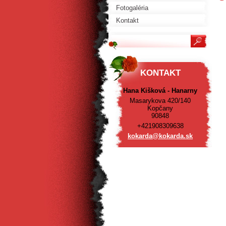
Fotogaléria
Kontakt
KONTAKT
Hana Kišková - Hanarny
Masarykova 420/140
Kopčany
90848
+421908309638
kokarda@
kokarda.
sk