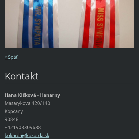
« Späť
Kontakt
Hana Kišková - Hanarny
Masarykova 420/140
Kopčany
90848
+421908309638
kokarda@
kokarda.
sk