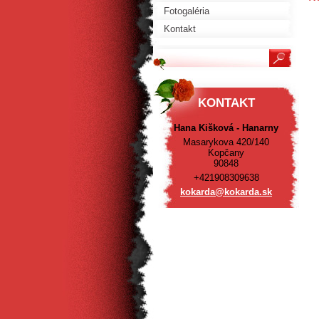
Fotogaléria
Kontakt
KONTAKT
Hana Kišková - Hanarny
Masarykova 420/140
Kopčany
90848
+421908309638
kokarda@
kokarda.
sk