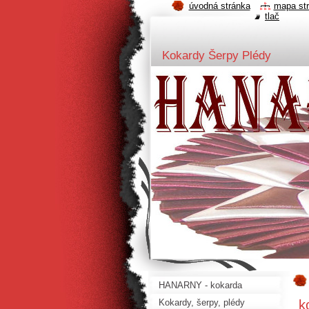
úvodná stránka
mapa st
tlač
Kokardy Šerpy Plédy
HANARNY - kokarda
k
Kokardy, šerpy, plédy