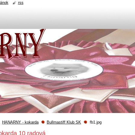
ránok
rss
HANARNY - kokarda
Bullmastiff Klub SK
fb1.jpg
okarda 10 radová