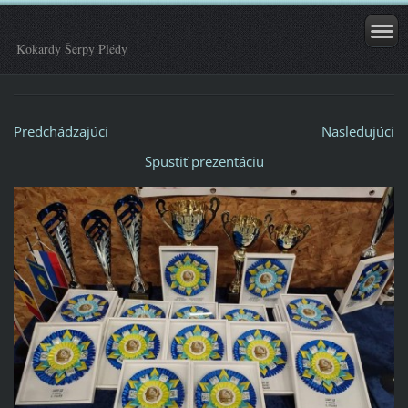
Kokardy Šerpy Plédy
Predchádzajúci
Nasledujúci
Spustiť prezentáciu