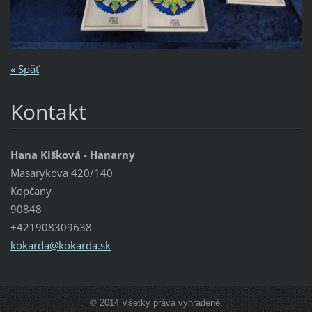
« Späť
Kontakt
Hana Kišková - Hanarny
Masarykova 420/140
Kopčany
90848
+421908309638
kokarda@
kokarda.
sk
© 2014 Všetky práva vyhradené.