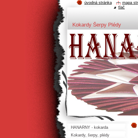
úvodná stránka
mapa st
tlač
Kokardy Šerpy Plédy
HANARNY - kokarda
Kokardy, šerpy, plédy