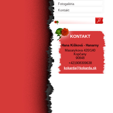
Fotogaléria
Kontakt
KONTAKT
Hana Kišková - Hanarny
Masarykova 420/140
Kopčany
90848
+421908309638
kokarda@
kokarda.
sk