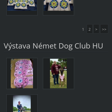
1
2
>
>>
Výstava Német Dog Club HU