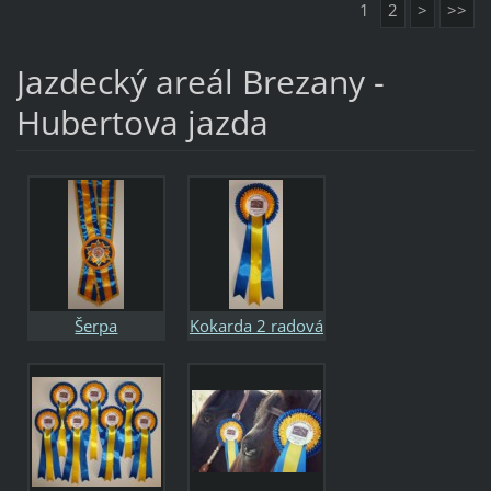
1
2
>
>>
Jazdecký areál Brezany -
Hubertova jazda
Šerpa
Kokarda 2 radová