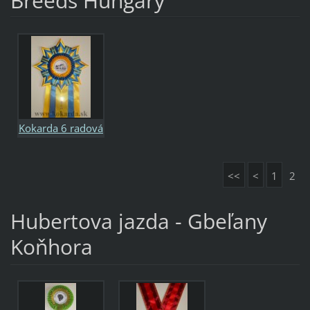
Breeds Hungary
Kokarda 6 radová
<<
<
1
2
Hubertova jazda - Gbeľany
Koňhora