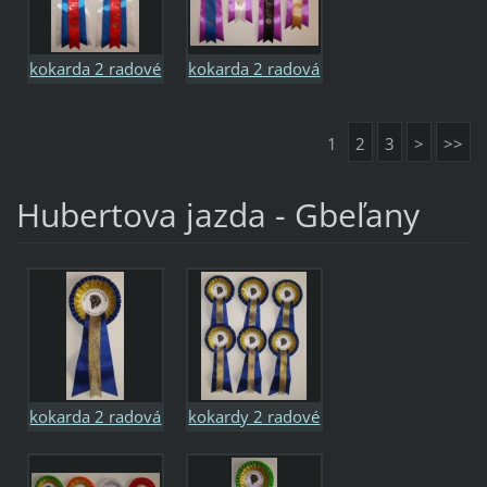
kokarda 2 radové
kokarda 2 radová
trikolora
1
2
3
>
>>
Hubertova jazda - Gbeľany
kokarda 2 radová
kokardy 2 radové