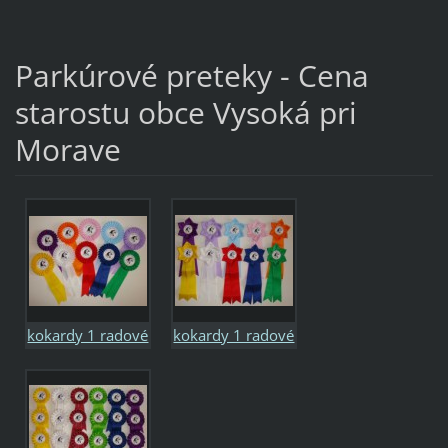
radová
radová
Parkúrové preteky - Cena
starostu obce Vysoká pri
Morave
kokardy 1 radové
kokardy 1 radové
riasené
lístočkové