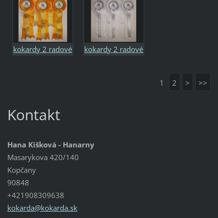
kokardy 2 radové
kokardy 2 radové
riasené
riasené
1
2
>
>>
Kontakt
Hana Kišková - Hanarny
Masarykova 420/140
Kopčany
90848
+421908309638
kokarda@
kokarda.
sk