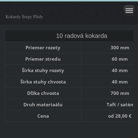
Kokardy Šerpy Plédy
10 radová kokarda
Priemer rozety
300 mm
Priemer stredu
60 mm
Šírka stuhy rozety
40 mm
Šírka stuhy chvosta
40 mm
Dľžka chvosta
700 mm
Druh materiaálu
Taft / satén
Cena
od 28,00 €