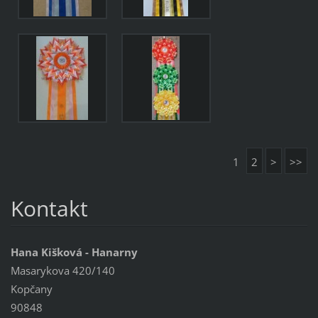
1
2
>
>>
Kontakt
Hana Kišková - Hanarny
Masarykova 420/140
Kopčany
90848