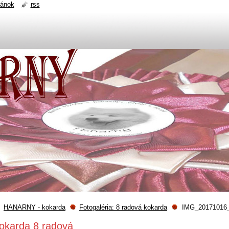
ránok
rss
HANARNY - kokarda
Fotogaléria: 8 radová kokarda
IMG_20171016_
okarda 8 radová