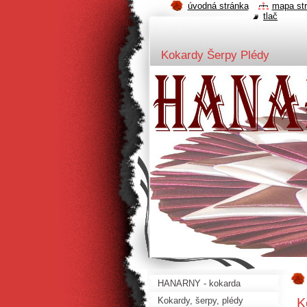
úvodná stránka
mapa st
tlač
Kokardy Šerpy Plédy
HANARNY - kokarda
K
Kokardy, šerpy, plédy