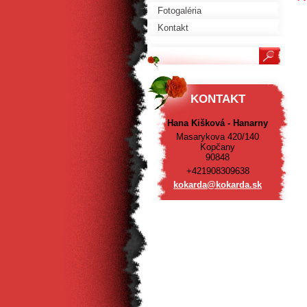
Fotogaléria
Kontakt
KONTAKT
Hana Kišková - Hanarny
Masarykova 420/140
Kopčany
90848
+421908309638
kokarda@
kokarda.
sk