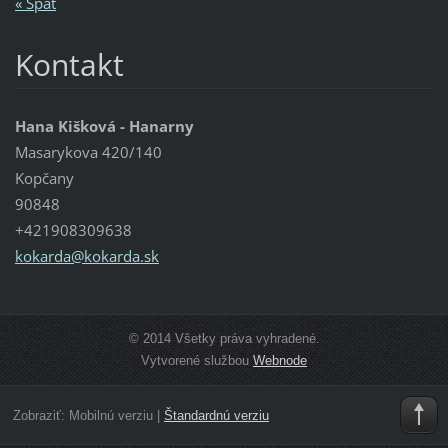
« Späť
Kontakt
Hana Kišková - Hanarny
Masarykova 420/140
Kopčany
90848
+421908309638
kokarda@
kokarda.
sk
© 2014 Všetky práva vyhradené.
Vytvorené službou
Webnode
Zobraziť:
Mobilnú verziu
|
Štandardnú verziu