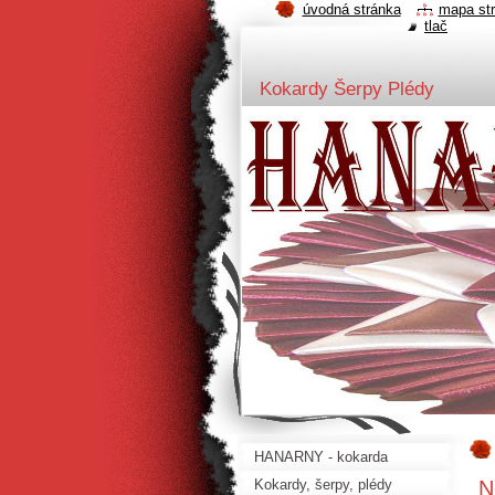
úvodná stránka
mapa st
tlač
Kokardy Šerpy Plédy
HANARNY - kokarda
N
Kokardy, šerpy, plédy