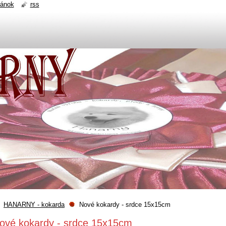
ránok
rss
HANARNY - kokarda
Nové kokardy - srdce 15x15cm
ové kokardy - srdce 15x15cm