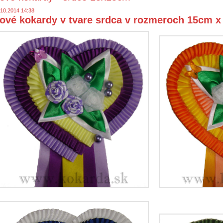
.10.2014 14:38
ové kokardy v tvare srdca v rozmeroch 15cm 