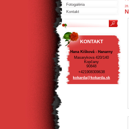
Fotogaléria
28
N
Kontakt
KONTAKT
Hana Kišková - Hanarny
Masarykova 420/140
Kopčany
90848
+421908309638
kokarda@
kokarda.
sk