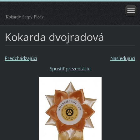
Kokardy Šerpy Plédy
Kokarda dvojradová
Predchádzajúci
Nasledujúci
Spustiť prezentáciu